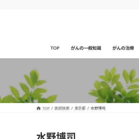
コ
ナ
ン
ビ
テ
ゲ
ン
ー
ツ
シ
へ
ョ
ス
ン
TOP
がんの一般知識
がんの治療
キ
に
ッ
移
プ
動
TOP
医師検索
東京都
水野博司
水野博司