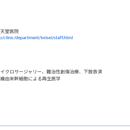
順天堂医院
jp/clinic/department/keisei/staff.html
マイクロサージャリー、難治性創傷治療、下肢救済
組織由来幹細胞による再生医学