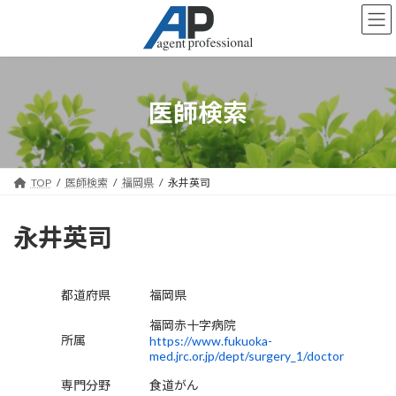
コ
ナ
ン
ビ
テ
ゲ
ン
ー
ツ
シ
へ
ョ
医師検索
ス
ン
キ
に
ッ
移
プ
動
TOP
医師検索
福岡県
永井英司
永井英司
都道府県
福岡県
福岡赤十字病院
所属
https://www.fukuoka-
med.jrc.or.jp/dept/surgery_1/doctor
専門分野
食道がん