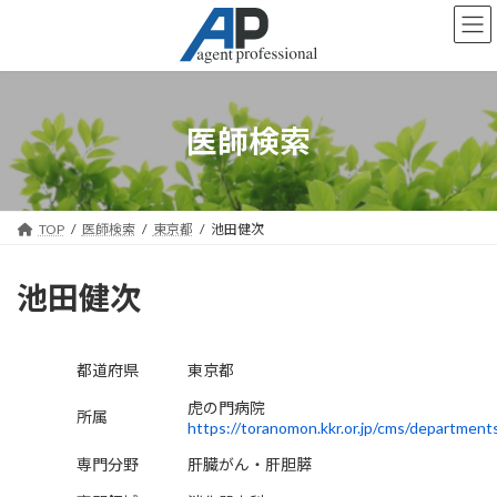
コ
ナ
ン
ビ
テ
ゲ
ン
ー
ツ
シ
へ
ョ
医師検索
ス
ン
キ
に
ッ
移
プ
動
TOP
医師検索
東京都
池田健次
池田健次
都道府県
東京都
虎の門病院
所属
https://toranomon.kkr.or.jp/cms/department
専門分野
肝臓がん・肝胆膵