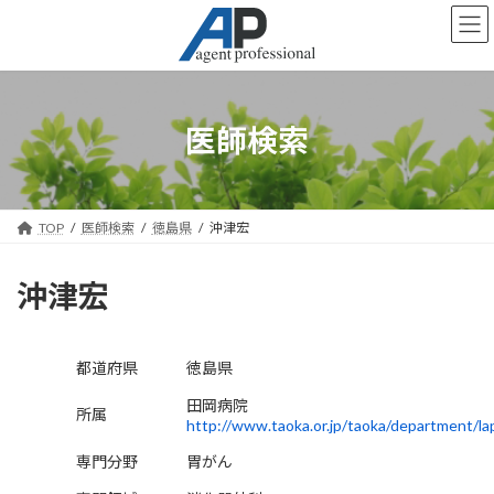
コ
ナ
ン
ビ
テ
ゲ
ン
ー
ツ
シ
へ
ョ
医師検索
ス
ン
キ
に
ッ
移
プ
動
TOP
医師検索
徳島県
沖津宏
沖津宏
都道府県
徳島県
田岡病院
所属
http://www.taoka.or.jp/taoka/department/la
専門分野
胃がん