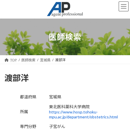
コ
ナ
ン
ビ
テ
ゲ
ン
ー
ツ
シ
へ
ョ
医師検索
ス
ン
キ
に
ッ
移
プ
動
TOP
医師検索
宮城県
渡部洋
渡部洋
都道府県
宮城県
東北医科薬科大学病院
所属
https://www.hosp.tohoku-
mpu.ac.jp/department/obstetrics.html
専門分野
子宮がん