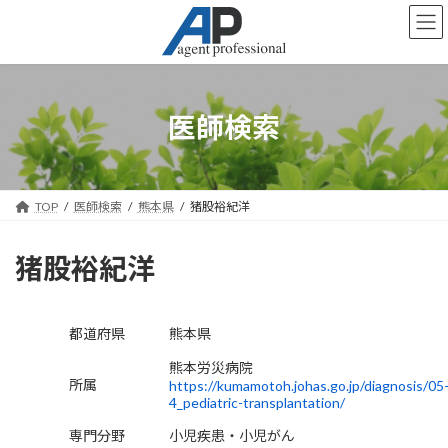
コ
ナ
ン
ビ
テ
ゲ
ン
ー
ツ
シ
へ
ョ
医師検索
ス
ン
キ
に
ッ
移
プ
動
TOP
医師検索
熊本県
猪股裕紀洋
猪股裕紀洋
都道府県
熊本県
熊本労災病院
所属
https://kumamotoh.johas.go.jp/diagnosis/05
4_pediatric-transplantation/
専門分野
小児疾患・小児がん