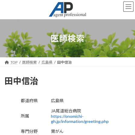
コ
ナ
ン
ビ
テ
ゲ
ン
ー
ツ
シ
へ
ョ
医師検索
ス
ン
キ
に
ッ
移
プ
動
TOP
医師検索
広島県
田中信治
田中信治
都道府県
広島県
JA尾道総合病院
所属
https://onomichi-
gh.jp/information/greeting.php
専門分野
胃がん