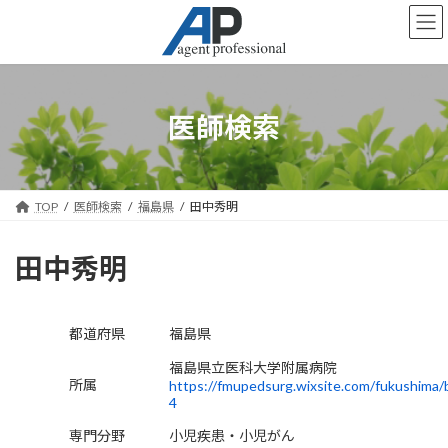
コ
ナ
ン
ビ
テ
ゲ
ン
ー
ツ
シ
へ
ョ
医師検索
ス
ン
キ
に
ッ
移
プ
動
TOP
医師検索
福島県
田中秀明
田中秀明
都道府県
福島県
福島県立医科大学附属病院
所属
https://fmupedsurg.wixsite.com/fukushima/
4
専門分野
小児疾患・小児がん