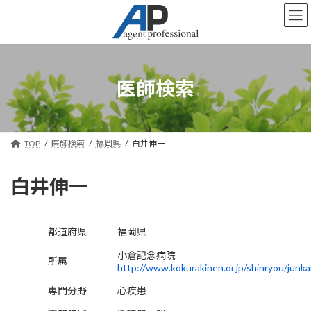
コ
ナ
ン
ビ
テ
ゲ
ン
ー
ツ
シ
へ
ョ
医師検索
ス
ン
キ
に
ッ
移
プ
動
TOP
医師検索
福岡県
白井伸一
白井伸一
都道府県
福岡県
小倉記念病院
所属
http://www.kokurakinen.or.jp/shinryou/junkan
専門分野
心疾患