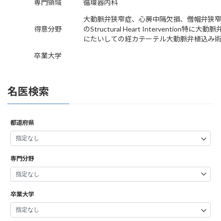
専門領域
循環器内科
大動脈弁狭窄症、心房中隔欠損、僧帽弁狭
得意分野
のStructural Heart Intervention特に大
にたいしての経カテーテル大動脈弁植込み
卒業大学
名医検索
都道府県
専門分野
卒業大学