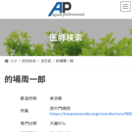
コ
ナ
ン
ビ
テ
ゲ
ン
ー
ツ
シ
へ
ョ
医師検索
ス
ン
キ
に
ッ
移
プ
動
TOP
医師検索
東京都
的場周一郎
的場周一郎
都道府県
東京都
虎の門病院
所属
https://toranomon.kkr.or.jp/cms/doctors/00
専門分野
大腸がん