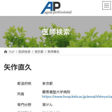
コ
ナ
ン
ビ
テ
ゲ
ン
ー
ツ
シ
へ
ョ
医師検索
ス
ン
キ
に
ッ
移
プ
動
TOP
医師検索
東京都
矢作直久
矢作直久
都道府県
東京都
慶應義塾大学病院
所属
https://www.hosp.keio.ac.jp/annai/shinryo/c
専門分野
胃がん