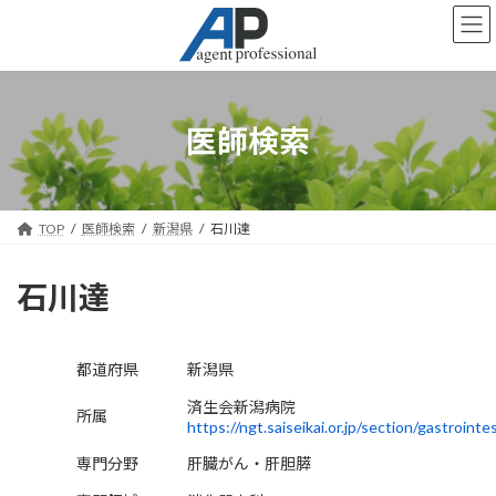
コ
ナ
ン
ビ
テ
ゲ
ン
ー
ツ
シ
へ
ョ
医師検索
ス
ン
キ
に
ッ
移
プ
動
TOP
医師検索
新潟県
石川達
石川達
都道府県
新潟県
済生会新潟病院
所属
https://ngt.saiseikai.or.jp/section/gastrointes
専門分野
肝臓がん・肝胆膵