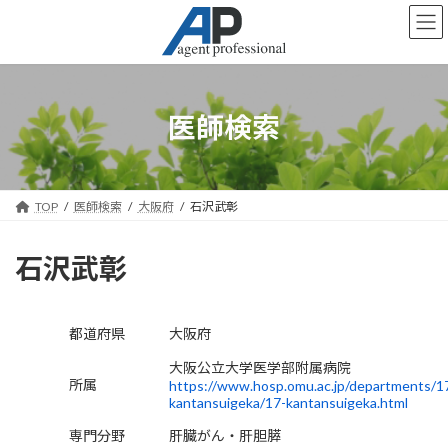
コ
ナ
ン
ビ
テ
ゲ
ン
ー
ツ
シ
へ
ョ
医師検索
ス
ン
キ
に
ッ
移
プ
動
TOP
医師検索
大阪府
石沢武彰
石沢武彰
都道府県
大阪府
大阪公立大学医学部附属病院
所属
https://www.hosp.omu.ac.jp/departments/1
kantansuigeka/17-kantansuigeka.html
専門分野
肝臓がん・肝胆膵