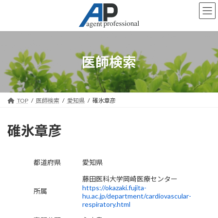
コ
ナ
ン
ビ
テ
ゲ
ン
ー
ツ
シ
へ
ョ
医師検索
ス
ン
キ
に
ッ
移
プ
動
TOP
医師検索
愛知県
碓氷章彦
碓氷章彦
都道府県
愛知県
藤田医科大学岡崎医療センター
https://okazaki.fujita-
所属
hu.ac.jp/department/cardiovascular-
respiratory.html