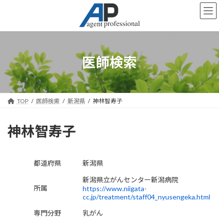
コ
ナ
ン
ビ
テ
ゲ
ン
ー
ツ
シ
へ
ョ
医師検索
ス
ン
キ
に
ッ
移
プ
動
TOP
医師検索
新潟県
神林智寿子
神林智寿子
都道府県
新潟県
新潟県立がんセンター新潟病院
所属
https://www.niigata-
cc.jp/treatment/staff04_nyusengeka.html
専門分野
乳がん