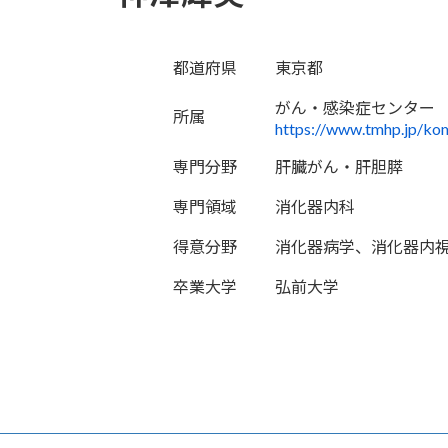
都道府県
東京都
がん・感染症センター
所属
https://www.tmhp.jp/ko
専門分野
肝臓がん・肝胆膵
専門領域
消化器内科
得意分野
消化器病学、消化器内
卒業大学
弘前大学