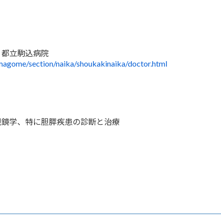
 都立駒込病院
magome/section/naika/shoukakinaika/doctor.html
視鏡学、特に胆膵疾患の診断と治療