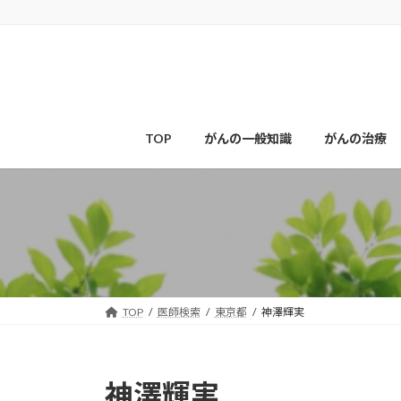
コ
ナ
ン
ビ
テ
ゲ
ン
ー
ツ
シ
へ
ョ
ス
ン
TOP
がんの一般知識
がんの治療
キ
に
ッ
移
プ
動
TOP
医師検索
東京都
神澤輝実
神澤輝実