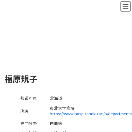
コ
ナ
ン
ビ
テ
ゲ
ン
ー
ツ
シ
へ
ョ
医師検索
ス
ン
キ
に
ッ
移
プ
動
TOP
医師検索
北海道
福原規子
福原規子
都道府県
北海道
東北大学病院
所属
https://www.hosp.tohoku.ac.jp/department
専門分野
白血病