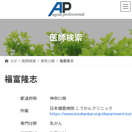
コ
ナ
ン
ビ
テ
ゲ
ン
ー
ツ
シ
へ
ョ
医師検索
ス
ン
キ
に
ッ
移
プ
動
TOP
医師検索
神奈川県
福富隆志
福富隆志
都道府県
神奈川県
日本鋼管病院 こうかんクリニック
所属
https://www.koukankai.or.jp/department/sur
専門分野
乳がん