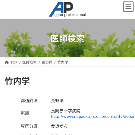
コ
ナ
ン
ビ
テ
ゲ
ン
ー
ツ
シ
へ
ョ
医師検索
ス
ン
キ
に
ッ
移
プ
動
TOP
医師検索
長野県
竹内学
竹内学
都道府県
長野県
長岡赤十字病院
所属
http://www.nagaoka.jrc.or.jp/contents/depa
専門分野
食道がん