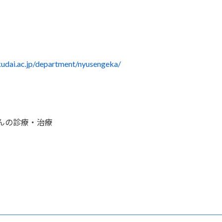
udai.ac.jp/department/nyusengeka/
んの診療・治療