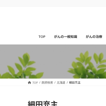
コ
ナ
ン
ビ
テ
ゲ
ン
ー
ツ
シ
へ
ョ
ス
ン
TOP
がんの一般知識
がんの治療
キ
に
ッ
移
プ
動
TOP
医師検索
北海道
細田充主
細田充主