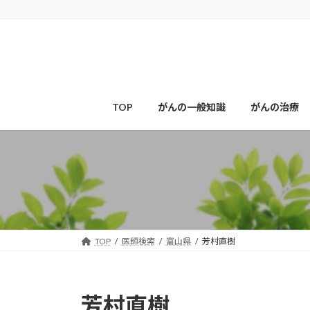
コ
ナ
ン
ビ
テ
ゲ
ン
ー
ツ
シ
へ
ョ
ス
ン
TOP
がんの一般知識
がんの治療
キ
に
ッ
移
プ
動
TOP
医師検索
富山県
芳村直樹
芳村直樹