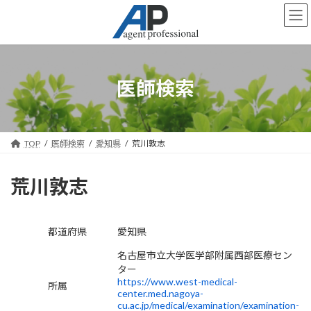
コ
ナ
ン
ビ
テ
ゲ
ン
ー
ツ
シ
へ
ョ
医師検索
ス
ン
キ
に
ッ
移
プ
動
TOP
医師検索
愛知県
荒川敦志
荒川敦志
都道府県
愛知県
名古屋市立大学医学部附属西部医療セン
ター
https://www.west-medical-
所属
center.med.nagoya-
cu.ac.jp/medical/examination/examination-