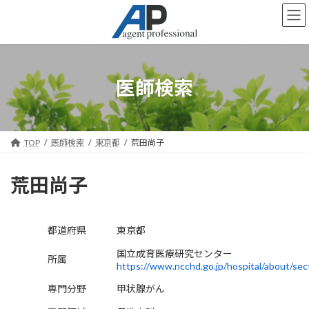
コ
ナ
ン
ビ
テ
ゲ
ン
ー
ツ
シ
へ
ョ
医師検索
ス
ン
キ
に
ッ
移
プ
動
TOP
医師検索
東京都
荒田尚子
荒田尚子
都道府県
東京都
国立成育医療研究センター
所属
https://www.ncchd.go.jp/hospital/about/sect
専門分野
甲状腺がん