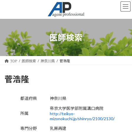
コ
ナ
ン
ビ
テ
ゲ
ン
ー
ツ
シ
へ
ョ
医師検索
ス
ン
キ
に
ッ
移
プ
動
TOP
医師検索
神奈川県
菅浩隆
菅浩隆
都道府県
神奈川県
帝京大学医学部附属溝口病院
所属
http://teikyo-
mizonokuchi.jp/shinryo/2100/2130/
専門分野
乳房再建