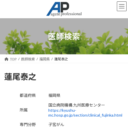
コ
ナ
ン
ビ
テ
ゲ
ン
ー
ツ
シ
へ
ョ
医師検索
ス
ン
キ
に
ッ
移
プ
動
TOP
医師検索
福岡県
蓮尾泰之
蓮尾泰之
都道府県
福岡県
国立病院機構 九州医療センター
所属
https://kyushu-
mc.hosp.go.jp/section/clinical_fujinka.html
専門分野
子宮がん