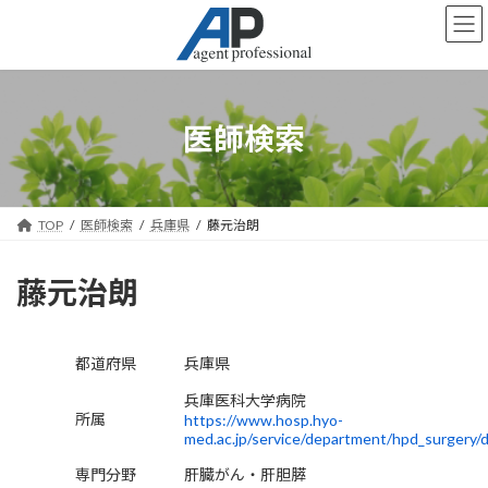
コ
ナ
ン
ビ
テ
ゲ
ン
ー
ツ
シ
へ
ョ
医師検索
ス
ン
キ
に
ッ
移
プ
動
TOP
医師検索
兵庫県
藤元治朗
藤元治朗
都道府県
兵庫県
兵庫医科大学病院
所属
https://www.hosp.hyo-
med.ac.jp/service/department/hpd_surgery/
専門分野
肝臓がん・肝胆膵