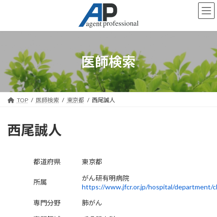
コ
ナ
ン
ビ
テ
ゲ
ン
ー
ツ
シ
へ
ョ
医師検索
ス
ン
キ
に
ッ
移
プ
動
TOP
医師検索
東京都
西尾誠人
西尾誠人
都道府県
東京都
がん研有明病院
所属
https://www.jfcr.or.jp/hospital/department/cl
専門分野
肺がん