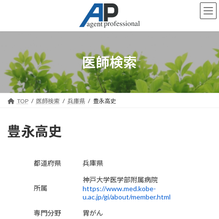
コ
ナ
ン
ビ
テ
ゲ
ン
ー
ツ
シ
へ
ョ
医師検索
ス
ン
キ
に
ッ
移
プ
動
TOP
医師検索
兵庫県
豊永高史
豊永高史
都道府県
兵庫県
神戸大学医学部附属病院
所属
https://www.med.kobe-
u.ac.jp/gi/about/member.html
専門分野
胃がん