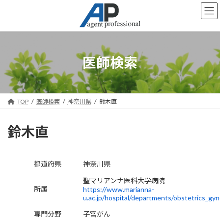
コ
ナ
ン
ビ
テ
ゲ
ン
ー
ツ
シ
へ
ョ
医師検索
ス
ン
キ
に
ッ
移
プ
動
TOP
医師検索
神奈川県
鈴木直
鈴木直
都道府県
神奈川県
聖マリアンナ医科大学病院
所属
https://www.marianna-
u.ac.jp/hospital/departments/obstetrics_gy
専門分野
子宮がん