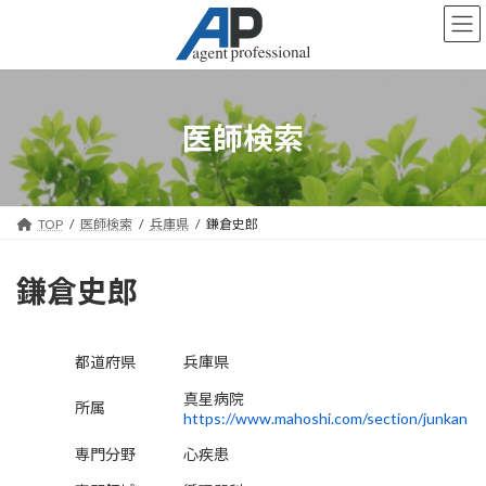
コ
ナ
ン
ビ
テ
ゲ
ン
ー
ツ
シ
へ
ョ
医師検索
ス
ン
キ
に
ッ
移
プ
動
TOP
医師検索
兵庫県
鎌倉史郎
鎌倉史郎
都道府県
兵庫県
真星病院
所属
https://www.mahoshi.com/section/junkan
専門分野
心疾患