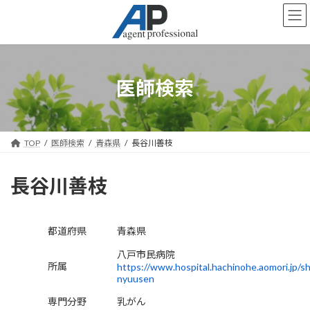
コ
ナ
ン
ビ
テ
ゲ
ン
ー
ツ
シ
へ
ョ
医師検索
ス
ン
キ
に
ッ
移
プ
動
TOP
医師検索
青森県
長谷川善枝
長谷川善枝
都道府県
青森県
八戸市民病院
所属
https://www.hospital.hachinohe.aomori.jp/sh
nyuusen
専門分野
乳がん