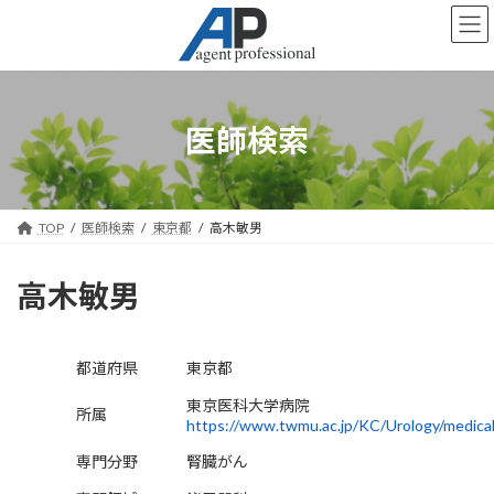
コ
ナ
ン
ビ
テ
ゲ
ン
ー
ツ
シ
へ
ョ
医師検索
ス
ン
キ
に
ッ
移
プ
動
TOP
医師検索
東京都
高木敏男
高木敏男
都道府県
東京都
東京医科大学病院
所属
https://www.twmu.ac.jp/KC/Urology/medical
専門分野
腎臓がん