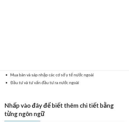
động và xe cứu thương.
Mua sắm và Kinh doanh Quốc tế: Chúng tôi mua sắm và bán
nhiều loại sản phẩm từ khắp nơi trên thế giới.
Hỗ trợ Hệ thống Y tế tại Nước ngoài: Chúng tôi cung cấp các hệ
thống y tế nhằm nâng cao hiệu quả y tế và hiệu suất của đội
ngũ nhân viên y tế. Ví dụ: dịch vụ tư vấn y tế từ xa cho các khu
vực chưa được phục vụ đầy đủ.
Cung cấp bác sĩ và chuyên gia y tế Nhật Bản: Chúng tôi cử bác
sĩ, điều dưỡng, nữ hộ sinh, bác sĩ chẩn đoán hình ảnh, kỹ sư lâm
sàng, kỹ thuật viên siêu âm và các chuyên gia y tế khác sang
nước ngoài.
Mua bán và sáp nhập các cơ sở y tế nước ngoài
Đầu tư và tư vấn đầu tư ra nước ngoài
Nhấp vào đây để biết thêm chi tiết bằng
từng ngôn ngữ