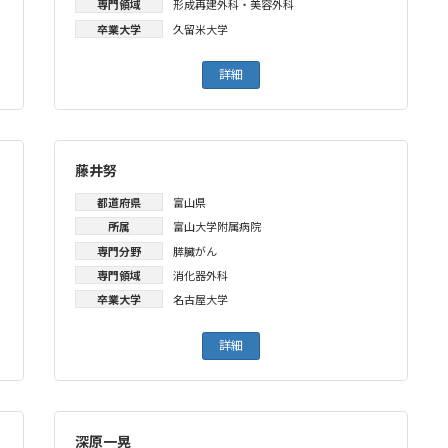
専門領域
形成再建外科・美容外科
卒業大学
久留米大学
詳細
藤井努
都道府県
富山県
所属
富山大学附属病院
専門分野
膵臓がん
専門領域
消化器外科
卒業大学
名古屋大学
詳細
深原一晃