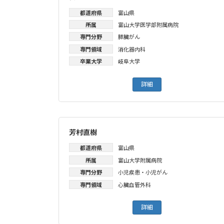
都道府県
富山県
所属
富山大学医学部附属病院
専門分野
膵臓がん
専門領域
消化器内科
卒業大学
岐阜大学
詳細
芳村直樹
都道府県
富山県
所属
富山大学附属病院
専門分野
小児疾患・小児がん
専門領域
心臓血管外科
詳細