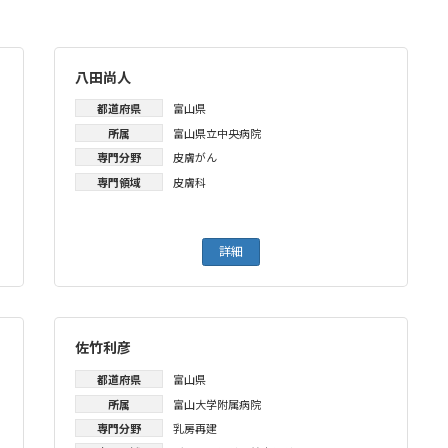
八田尚人
都道府県
富山県
所属
富山県立中央病院
専門分野
皮膚がん
専門領域
皮膚科
詳細
佐竹利彦
都道府県
富山県
所属
富山大学附属病院
専門分野
乳房再建