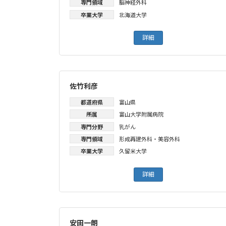
専門領域
脳神経外科
卒業大学
北海道大学
詳細
佐竹利彦
都道府県
富山県
所属
富山大学附属病院
専門分野
乳がん
専門領域
形成再建外科・美容外科
卒業大学
久留米大学
詳細
安田一朗