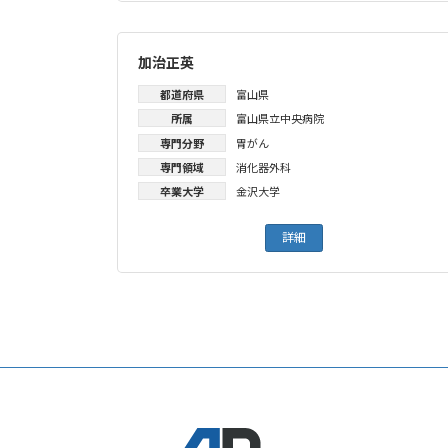
加治正英
都道府県
富山県
所属
富山県立中央病院
専門分野
胃がん
専門領域
消化器外科
卒業大学
金沢大学
詳細