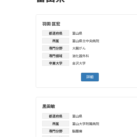
羽田 匡宏
都道府県
富山県
所属
富山県立中央病院
専門分野
大腸がん
専門領域
消化器外科
卒業大学
金沢大学
詳細
黒田敏
都道府県
富山県
所属
富山大学附属病院
専門分野
脳腫瘍