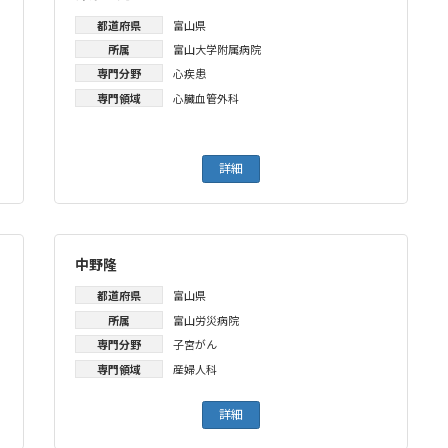
都道府県
富山県
所属
富山大学附属病院
専門分野
心疾患
専門領域
心臓血管外科
詳細
中野隆
都道府県
富山県
所属
富山労災病院
専門分野
子宮がん
専門領域
産婦人科
詳細