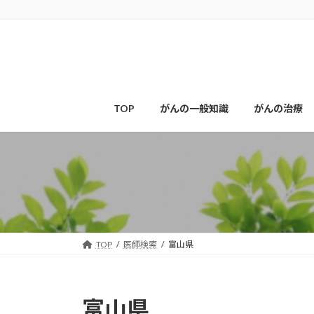
コ
ナ
ン
ビ
テ
ゲ
ン
ー
ツ
シ
へ
ョ
ス
ン
TOP
がんの一般知識
がんの治療
キ
に
ッ
移
プ
動
TOP
医師検索
富山県
富山県