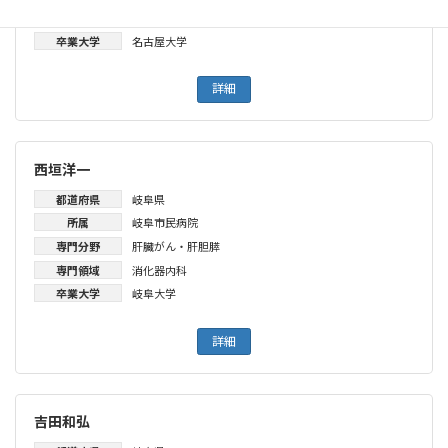
専門領域
消化器外科
卒業大学
名古屋大学
詳細
西垣洋一
都道府県
岐阜県
所属
岐阜市民病院
専門分野
肝臓がん・肝胆膵
専門領域
消化器内科
卒業大学
岐阜大学
詳細
吉田和弘