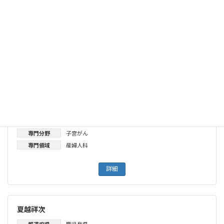
専門分野
子宮がん
専門領域
産婦人科
卒業大学
九州大学
詳細
中村俊昭
都道府県
鹿児島県
所属
鹿児島市立病院
専門分野
子宮がん
専門領域
産婦人科
詳細
夏越祥次