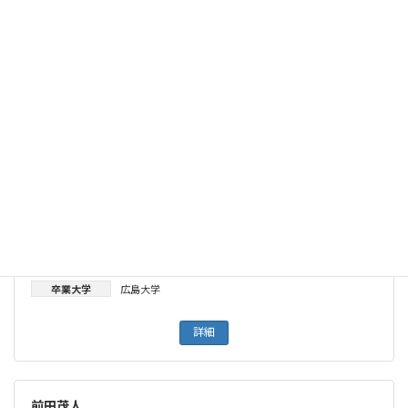
所属
野口病院
専門分野
甲状腺がん
専門領域
乳腺甲状腺外科
詳細
武市宣雄
都道府県
広島県
所属
武市クリニック
専門分野
甲状腺がん
専門領域
乳腺甲状腺外科
卒業大学
広島大学
詳細
前田茂人