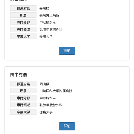
都道府県
長崎県
所属
長崎労災病院
専門分野
甲状腺がん
専門領域
乳腺甲状腺外科
卒業大学
長崎大学
詳細
田中克浩
都道府県
岡山県
所属
川崎医科大学附属病院
専門分野
甲状腺がん
専門領域
乳腺甲状腺外科
卒業大学
徳島大学
詳細