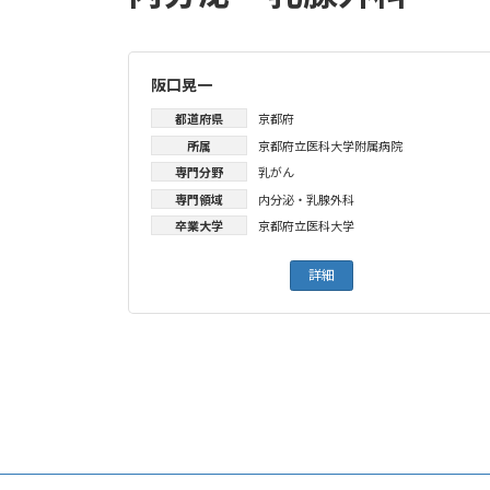
阪口晃一
都道府県
京都府
所属
京都府立医科大学附属病院
専門分野
乳がん
専門領域
内分泌・乳腺外科
卒業大学
京都府立医科大学
詳細