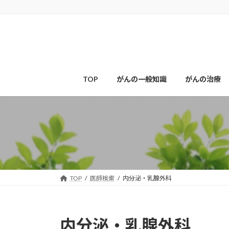
コ
ナ
ン
ビ
テ
ゲ
ン
ー
ツ
シ
へ
ョ
ス
ン
TOP
がんの一般知識
がんの治療
キ
に
ッ
移
プ
動
TOP
医師検索
内分泌・乳腺外科
内分泌・乳腺外科