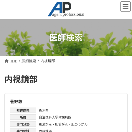
コ
ナ
ン
ビ
テ
ゲ
ン
ー
ツ
シ
へ
ョ
医師検索
ス
ン
キ
に
ッ
移
プ
動
TOP
医師検索
内視鏡部
内視鏡部
菅野敦
都道府県
栃木県
所属
自治医科大学附属病院
専門分野
胆道がん・胆管がん・胆のうがん
専門領域
内視鏡部