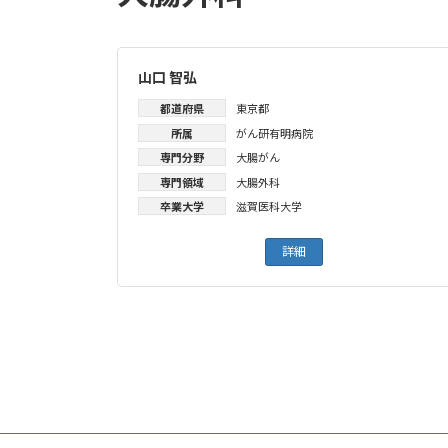
山口 智弘
都道府県
東京都
所属
がん研有明病院
専門分野
大腸がん
専門領域
大腸外科
卒業大学
滋賀医科大学
詳細