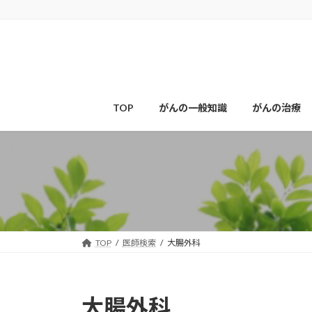
コ
ナ
ン
ビ
テ
ゲ
ン
ー
ツ
シ
へ
ョ
ス
ン
TOP
がんの一般知識
がんの治療
キ
に
ッ
移
プ
動
TOP
医師検索
大腸外科
大腸外科