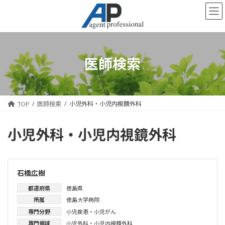
コ
ナ
ン
ビ
テ
ゲ
ン
ー
ツ
シ
へ
ョ
医師検索
ス
ン
キ
に
ッ
移
プ
動
TOP
医師検索
小児外科・小児内視鏡外科
小児外科・小児内視鏡外科
石橋広樹
都道府県
徳島県
所属
徳島大学病院
専門分野
小児疾患・小児がん
専門領域
小児外科・小児内視鏡外科