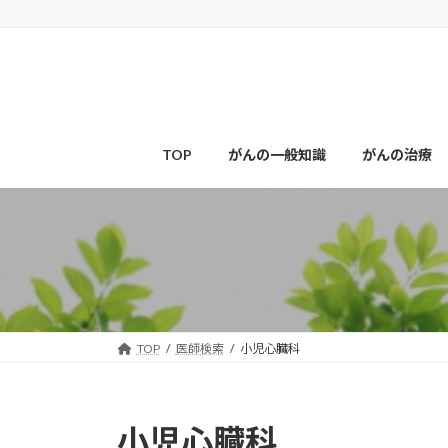
コ
ナ
ン
ビ
テ
ゲ
ン
ー
ツ
シ
へ
ョ
ス
ン
TOP
がんの一般知識
がんの治療
キ
に
ッ
移
プ
動
TOP
医師検索
小児心臓科
小児心臓科