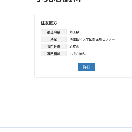
住友直方
都道府県
埼玉県
所属
埼玉医科大学国際医療センター
専門分野
心疾患
専門領域
小児心臓科
詳細