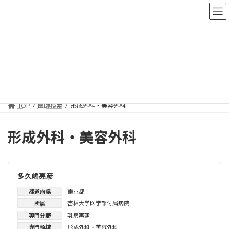
コ
ナ
ン
ビ
テ
ゲ
ン
ー
ツ
シ
へ
ョ
医師検索
ス
ン
キ
に
ッ
移
プ
動
TOP
医師検索
形成外科・美容外科
形成外科・美容外科
多久嶋亮彦
都道府県
東京都
所属
杏林大学医学部付属病院
専門分野
乳房再建
専門領域
形成外科・美容外科