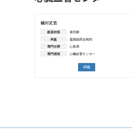
細川丈志
都道府県
東京都
所属
葛西昌医会病院
専門分野
心疾患
専門領域
心臓血管センター
詳細