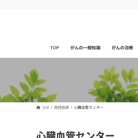
コ
ナ
ン
ビ
テ
ゲ
ン
ー
ツ
シ
へ
ョ
ス
ン
TOP
がんの一般知識
がんの治療
キ
に
ッ
移
プ
動
TOP
医師検索
心臓血管センター
心臓血管センター