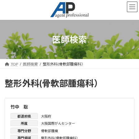
コ
ナ
ン
ビ
テ
ゲ
ン
ー
ツ
シ
へ
ョ
医師検索
ス
ン
キ
に
ッ
移
プ
動
TOP
医師検索
整形外科(骨軟部腫瘍科）
整形外科(骨軟部腫瘍科）
竹中 聡
都道府県
大阪府
所属
大阪国際がんセンター
専門分野
骨軟部腫瘍
専門領域
整形外科(骨軟部腫瘍科）