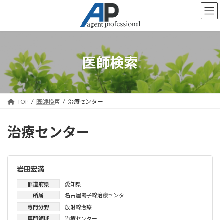
コ
ナ
ン
ビ
テ
ゲ
ン
ー
ツ
シ
へ
ョ
医師検索
ス
ン
キ
に
ッ
移
プ
動
TOP
医師検索
治療センター
治療センター
岩田宏満
都道府県
愛知県
所属
名古屋陽子線治療センター
専門分野
放射線治療
専門領域
治療センター