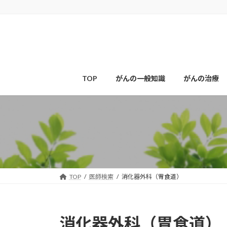
コ
ナ
ン
ビ
テ
ゲ
ン
ー
ツ
シ
へ
ョ
ス
ン
TOP
がんの一般知識
がんの治療
キ
に
ッ
移
プ
動
TOP
医師検索
消化器外科（胃食道）
消化器外科（胃食道）