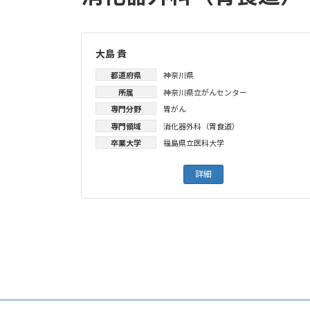
大島 貴
都道府県
神奈川県
所属
神奈川県立がんセンター
専門分野
胃がん
専門領域
消化器外科（胃食道）
卒業大学
福島県立医科大学
詳細