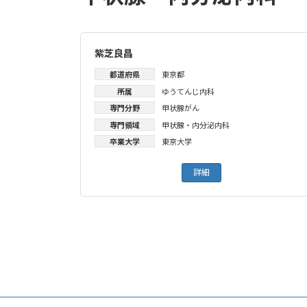
紫芝良昌
都道府県
東京都
所属
ゆうてんじ内科
専門分野
甲状腺がん
専門領域
甲状腺・内分泌内科
卒業大学
東京大学
詳細