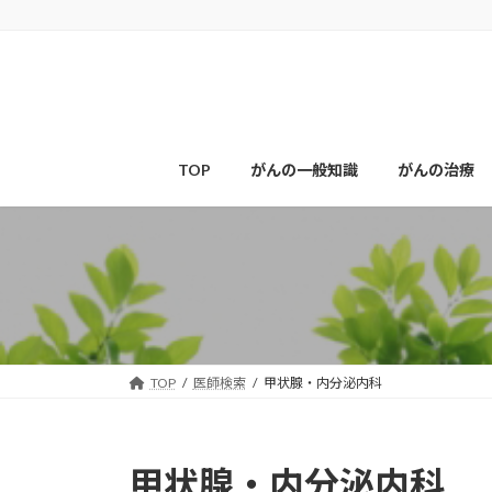
コ
ナ
ン
ビ
テ
ゲ
ン
ー
ツ
シ
へ
ョ
ス
ン
TOP
がんの一般知識
がんの治療
キ
に
ッ
移
プ
動
TOP
医師検索
甲状腺・内分泌内科
甲状腺・内分泌内科