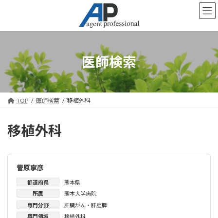
コ
ナ
ン
ビ
テ
ゲ
ン
ー
ツ
シ
へ
ョ
医師検索
ス
ン
キ
に
ッ
移
プ
動
TOP
医師検索
移植外科
移植外科
菅原寧彦
都道府県
熊本県
所属
熊本大学病院
専門分野
肝臓がん・肝胆膵
専門領域
移植外科