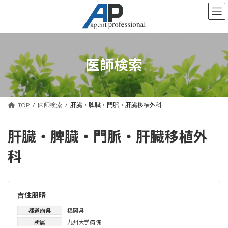
コ
ナ
ン
ビ
テ
ゲ
ン
ー
ツ
シ
へ
ョ
医師検索
ス
ン
キ
に
ッ
移
プ
動
TOP
医師検索
肝臓・脾臓・門脈・肝臓移植外科
肝臓・脾臓・門脈・肝臓移植外
科
吉住朋晴
都道府県
福岡県
所属
九州大学病院